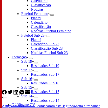
Calendário
Classificação
Notícias
Futebol Feminino
Plantel
Calendário
Classificação
Notícias Futebol Feminino
Futebol Sub 23
Plantel
Calendário Sub 23
Classificação Sub 23
Notícias Futebol Sub 23
Formação
Sub 19
Resultados Sub 19
Sub 17
Resultados Sub 17
Sub 16
Resultados Sub 16
Sub 15
Resultados Sub 15
Sub 14
Resultados Sub 14
Gil Vicente TV
Artigo
anterior
Sub-23 começaram esta segunda-feira a trabalhar