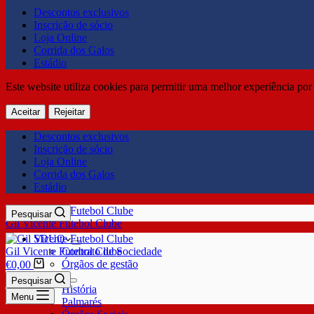
Descontos exclusivos
Inscrição de sócio
Loja Online
Corrida dos Galos
Estádio
Este website utiliza cookies para permitir uma melhor experiência por 
Aceitar
Rejeitar
Descontos exclusivos
Inscrição de sócio
Loja Online
Corrida dos Galos
Estádio
Pesquisar
Gil Vicente Futebol Clube
SDUQ
Gil Vicente Futebol Clube
Contrato de Sociedade
Órgãos de gestão
€
0,00
Clube
Pesquisar
História
Menu
Palmarés