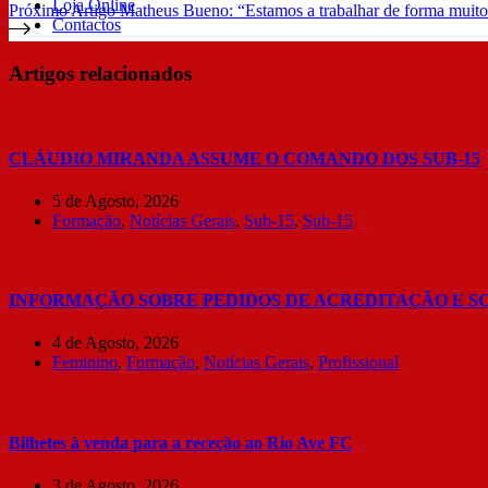
Loja Online
Próximo
Artigo
Matheus Bueno: “Estamos a trabalhar de forma muito
Contactos
Artigos relacionados
CLÁUDIO MIRANDA ASSUME O COMANDO DOS SUB-15
5 de Agosto, 2026
Formação
,
Notícias Gerais
,
Sub-15
,
Sub-15
INFORMAÇÃO SOBRE PEDIDOS DE ACREDITAÇÃO E S
4 de Agosto, 2026
Feminino
,
Formação
,
Notícias Gerais
,
Profissional
Bilhetes à venda para a receção ao Rio Ave FC
3 de Agosto, 2026