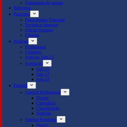
Pagamento de quotas
Bilheteira
Parceiros
Patrocinador Principal
Technical Sponsor
Oficial Sponsor
ESports
Notícias
Profissional
Feminino
Notícias Sub-23
Formação
Sub-15
Sub-17
Sub-19
Futebol
Futebol Profissional
Plantel
Calendário
Classificação
Notícias
Futebol Feminino
Plantel