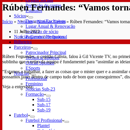
Órgãos Sociais
Rúben Fernandes: “Vamos torna
Prestação de contas
Estatutos
Sócios
Descontos Exclusivos
Início
»
Notícias
»
Notícias Gerais
»
Rúben Fernandes: “Vamos tornar
Lugar Anual & Renovação
11 Julho 2022
Inscrição de sócio
Notícias Gerais
/
Profissional
Pagamento de quotas
Bilheteira
Parceiros
Patrocinador Principal
Rúben Fernandes, o capitão Gilista, falou à Gil Vicente TV, no primei
Technical Sponsor
sublinha que o retiro da equipa é fundamentel para “assimilar as ideia
Oficial Sponsor
ESports
“Estamos a trabalhar, a fazer as coisas que o mister quer e a assimil
Notícias
possamos fazer dentro de campo tudo de bom que conseguirmos”, diss
Profissional
Feminino
Veja a entrevista:
Notícias Sub-23
Formação
Sub-15
Sub-17
Sub-19
Futebol
Futebol Profissional
Plantel