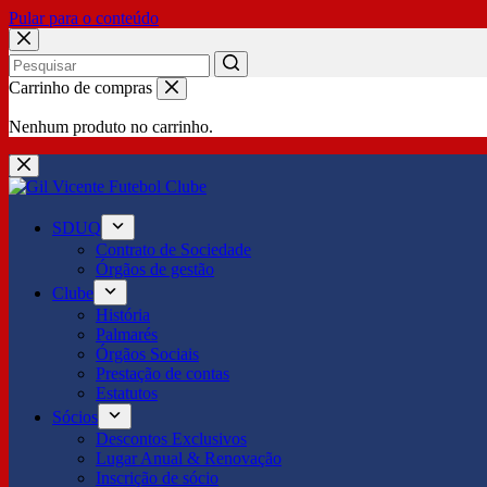
Pular para o conteúdo
No
Carrinho de compras
results
Nenhum produto no carrinho.
SDUQ
Contrato de Sociedade
Órgãos de gestão
Clube
História
Palmarés
Órgãos Sociais
Prestação de contas
Estatutos
Sócios
Descontos Exclusivos
Lugar Anual & Renovação
Inscrição de sócio