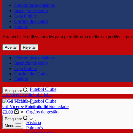
Descontos exclusivos
Inscrição de sócio
Loja Online
Corrida dos Galos
Estádio
Este website utiliza cookies para permitir uma melhor experiência por 
Aceitar
Rejeitar
Descontos exclusivos
Inscrição de sócio
Loja Online
Corrida dos Galos
Estádio
Pesquisar
Gil Vicente Futebol Clube
SDUQ
Gil Vicente Futebol Clube
Contrato de Sociedade
Órgãos de gestão
€
0,00
Clube
Pesquisar
História
Menu
Palmarés