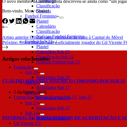
Calendário
O novo membro da família gilista descreveu-se ainda como “um jogador 
Classificação
Bem-vindo, Mory Gbane!
Notícias
Futebol Feminino
Plantel
Calendário
Classificação
Notícias Futebol Feminino
Artigo
anterior
Gilistas saem vitoriosos da visita à Capital do Móvel
Futebol Sub 23
Próximo
Artigo
Martim Neto é oficialmente jogador do Gil Vicente 
Plantel
Calendário Sub 23
Classificação Sub 23
Artigos relacionados
Notícias Futebol Sub 23
Formação
Sub 19
Resultados Sub 19
CLÁUDIO MIRANDA ASSUME O COMANDO DOS SUB-15
Sub 17
Resultados Sub 17
5 de Agosto, 2026
Sub 16
Formação
,
Notícias Gerais
,
Sub-15
,
Sub-15
Resultados Sub 16
Sub 15
Resultados Sub 15
Sub 14
INFORMAÇÃO SOBRE PEDIDOS DE ACREDITAÇÃO E S
Resultados Sub 14
Gil Vicente TV