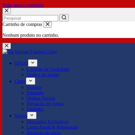
Pular para o conteúdo
No
Carrinho de compras
results
Nenhum produto no carrinho.
SDUQ
Contrato de Sociedade
Órgãos de gestão
Clube
História
Palmarés
Órgãos Sociais
Prestação de contas
Estatutos
Sócios
Descontos Exclusivos
Lugar Anual & Renovação
Inscrição de sócio