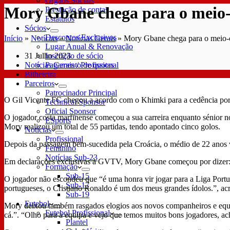
Órgãos Sociais
Mory Gbane chega para o meio
Prestação de contas
Estatutos
Sócios
Descontos Exclusivos
Início
»
Notícias
»
Notícias Gerais
»
Mory Gbane chega para o meio
Lugar Anual & Renovação
31 Julho 2023
Inscrição de sócio
Notícias Gerais
/
Profissional
Pagamento de quotas
Bilheteira
Parceiros
Patrocinador Principal
O Gil Vicente FC chegou a acordo com o Khimki para a cedência po
Technical Sponsor
Oficial Sponsor
O jogador costa marfinense começou a sua carreira enquanto sénior n
ESports
Mory realizou um total de 55 partidas, tendo apontado cinco golos.
Notícias
Profissional
Depois da passagem bem-sucedida pela Croácia, o médio de 22 anos v
Feminino
Notícias Sub-23
Em declarações exclusivas à GVTV, Mory Gbane começou por dizer: “S
Formação
Sub-15
O jogador não escondeu que “é uma honra vir jogar para a Liga Port
Sub-17
portugueses, o Cristiano Ronaldo é um dos meus grandes ídolos.”, ac
Sub-19
Futebol
Mory deixou também rasgados elogios aos novos companheiros e equi
Futebol Profissional
cá.”. “Olho para a equipa e vejo que temos muitos bons jogadores, 
Plantel