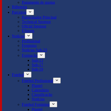
Pagamento de quotas
Bilheteira
Parceiros
Patrocinador Principal
Technical Sponsor
Oficial Sponsor
ESports
Notícias
Profissional
Feminino
Notícias Sub-23
Formação
Sub-15
Sub-17
Sub-19
Futebol
Futebol Profissional
Plantel
Calendário
Classificação
Notícias
Futebol Feminino
Plantel