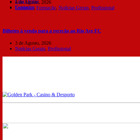
Loja Online
4 de Agosto, 2026
Contactos
Feminino
,
Formação
,
Notícias Gerais
,
Profissional
Bilhetes à venda para a receção ao Rio Ave FC
3 de Agosto, 2026
Notícias Gerais
,
Profissional