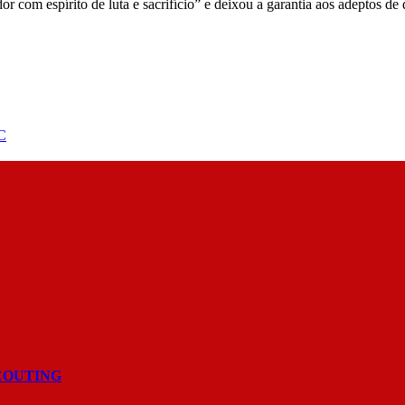
com espírito de luta e sacrifício” e deixou a garantia aos adeptos de q
FC
COUTING