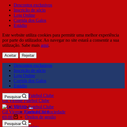
Descontos exclusivos
Inscrição de sócio
Loja Online
Corrida dos Galos
Estádio
Este website utiliza cookies para permitir uma melhor experiência
por parte do utilizador. Ao navegar no site estará a consentir a sua
utilização. Sabe mais
aqui
.
Aceitar
Rejeitar
Descontos exclusivos
Inscrição de sócio
Loja Online
Corrida dos Galos
Estádio
Pesquisar
Gil Vicente Futebol Clube
SDUQ
Gil Vicente Futebol Clube
Contrato de Sociedade
Órgãos de gestão
€
0,00
Clube
Pesquisar