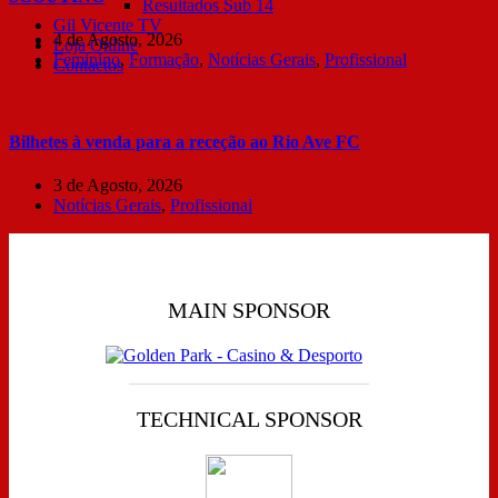
Resultados Sub 14
Gil Vicente TV
4 de Agosto, 2026
Loja Online
Feminino
,
Formação
,
Notícias Gerais
,
Profissional
Contactos
Bilhetes à venda para a receção ao Rio Ave FC
3 de Agosto, 2026
Notícias Gerais
,
Profissional
MAIN SPONSOR
TECHNICAL SPONSOR