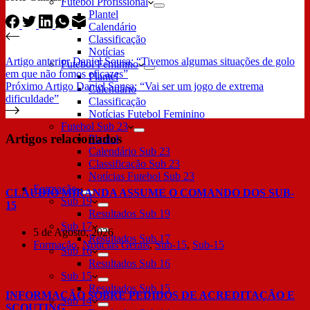
Futebol Profissional
Plantel
Calendário
Classificação
Notícias
Artigo
anterior
Daniel Sousa: “Tivemos algumas situações de golo
Futebol Feminino
em que não fomos eficazes”
Plantel
Próximo
Artigo
Daniel Sousa: “Vai ser um jogo de extrema
Calendário
dificuldade”
Classificação
Notícias Futebol Feminino
Futebol Sub 23
Artigos relacionados
Plantel
Calendário Sub 23
Classificação Sub 23
Notícias Futebol Sub 23
Formação
CLÁUDIO MIRANDA ASSUME O COMANDO DOS SUB-
Sub 19
15
Resultados Sub 19
Sub 17
5 de Agosto, 2026
Resultados Sub 17
Formação
,
Notícias Gerais
,
Sub-15
,
Sub-15
Sub 16
Resultados Sub 16
Sub 15
Resultados Sub 15
INFORMAÇÃO SOBRE PEDIDOS DE ACREDITAÇÃO E
Sub 14
SCOUTING