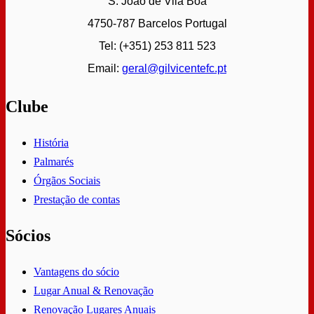
S. João de Vila Boa
4750-787 Barcelos Portugal
Tel: (+351) 253 811 523
Email:
geral@gilvicentefc.pt
Clube
História
Palmarés
Órgãos Sociais
Prestação de contas
Sócios
Vantagens do sócio
Lugar Anual & Renovação
Renovação Lugares Anuais