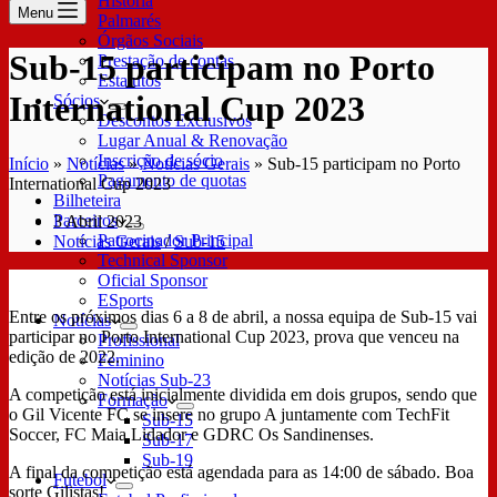
História
Menu
Palmarés
Órgãos Sociais
Sub-15 participam no Porto
Prestação de contas
Estatutos
International Cup 2023
Sócios
Descontos Exclusivos
Lugar Anual & Renovação
Inscrição de sócio
Início
»
Notícias
»
Notícias Gerais
»
Sub-15 participam no Porto
Pagamento de quotas
International Cup 2023
Bilheteira
Parceiros
3 Abril 2023
Patrocinador Principal
Notícias Gerais
/
Sub-15
Technical Sponsor
Oficial Sponsor
ESports
Entre os próximos dias 6 a 8 de abril, a nossa equipa de Sub-15 vai
Notícias
participar no Porto International Cup 2023, prova que venceu na
Profissional
edição de 2022.
Feminino
Notícias Sub-23
A competição está inicialmente dividida em dois grupos, sendo que
Formação
o Gil Vicente FC se insere no grupo A juntamente com TechFit
Sub-15
Soccer, FC Maia Lidador e GDRC Os Sandinenses.
Sub-17
Sub-19
A final da competição está agendada para as 14:00 de sábado. Boa
Futebol
sorte Gilistas!