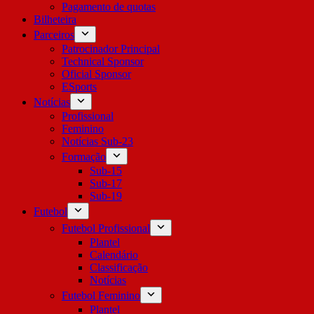
Pagamento de quotas
Bilheteira
Parceiros
Patrocinador Principal
Technical Sponsor
Oficial Sponsor
ESports
Notícias
Profissional
Feminino
Notícias Sub-23
Formação
Sub-15
Sub-17
Sub-19
Futebol
Futebol Profissional
Plantel
Calendário
Classificação
Notícias
Futebol Feminino
Plantel