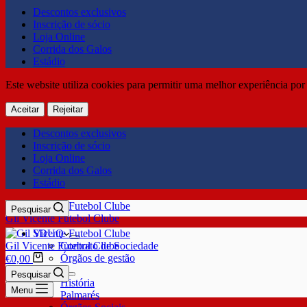
Descontos exclusivos
Inscrição de sócio
Loja Online
Corrida dos Galos
Estádio
Este website utiliza cookies para permitir uma melhor experiência por 
Aceitar
Rejeitar
Descontos exclusivos
Inscrição de sócio
Loja Online
Corrida dos Galos
Estádio
Pesquisar
Gil Vicente Futebol Clube
SDUQ
Gil Vicente Futebol Clube
Contrato de Sociedade
Órgãos de gestão
€
0,00
Clube
Pesquisar
História
Menu
Palmarés