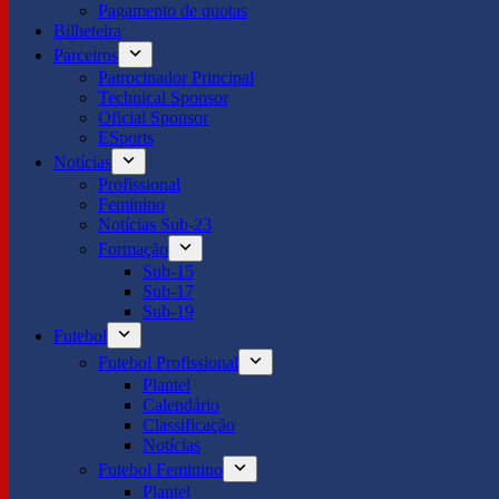
Pagamento de quotas
Bilheteira
Parceiros
Patrocinador Principal
Technical Sponsor
Oficial Sponsor
ESports
Notícias
Profissional
Feminino
Notícias Sub-23
Formação
Sub-15
Sub-17
Sub-19
Futebol
Futebol Profissional
Plantel
Calendário
Classificação
Notícias
Futebol Feminino
Plantel