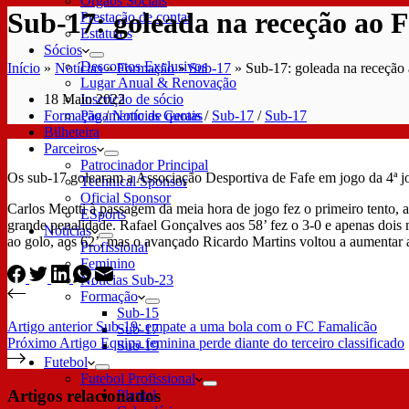
Órgãos Sociais
Sub-17: goleada na receção ao F
Prestação de contas
Estatutos
Sócios
Descontos Exclusivos
Início
»
Notícias
»
Formação
»
Sub-17
»
Sub-17: goleada na receção 
Lugar Anual & Renovação
18 Maio 2022
Inscrição de sócio
Formação
/
Notícias Gerais
/
Sub-17
/
Sub-17
Pagamento de quotas
Bilheteira
Parceiros
Patrocinador Principal
Os sub-17 golearam a Associação Desportiva de Fafe em jogo da 4ª 
Technical Sponsor
Oficial Sponsor
Carlos Meotti à passagem da meia hora de jogo fez o primeiro tento
ESports
grande penalidade. Rafael Gonçalves aos 58’ fez o 3-0 e apenas doi
Notícias
ao golo, aos 62’, mas o avançado Ricardo Martins voltou a aumentar a
Profissional
Feminino
Notícias Sub-23
Formação
Sub-15
Artigo
anterior
Sub-19: empate a uma bola com o FC Famalicão
Sub-17
Próximo
Artigo
Equipa feminina perde diante do terceiro classificado
Sub-19
Futebol
Futebol Profissional
Artigos relacionados
Plantel