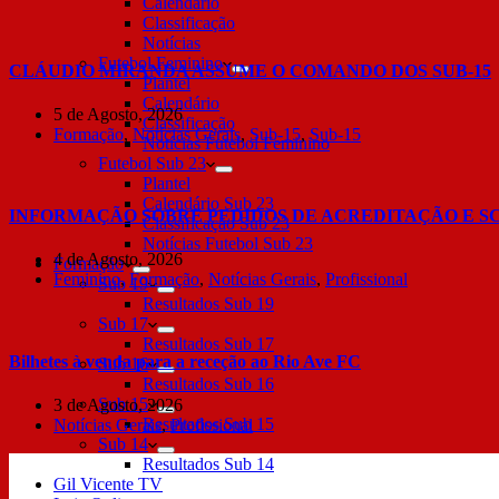
Calendário
Classificação
Notícias
Futebol Feminino
CLÁUDIO MIRANDA ASSUME O COMANDO DOS SUB-15
Plantel
Calendário
5 de Agosto, 2026
Classificação
Formação
,
Notícias Gerais
,
Sub-15
,
Sub-15
Notícias Futebol Feminino
Futebol Sub 23
Plantel
Calendário Sub 23
INFORMAÇÃO SOBRE PEDIDOS DE ACREDITAÇÃO E S
Classificação Sub 23
Notícias Futebol Sub 23
4 de Agosto, 2026
Formação
Feminino
,
Formação
,
Notícias Gerais
,
Profissional
Sub 19
Resultados Sub 19
Sub 17
Resultados Sub 17
Bilhetes à venda para a receção ao Rio Ave FC
Sub 16
Resultados Sub 16
Sub 15
3 de Agosto, 2026
Resultados Sub 15
Notícias Gerais
,
Profissional
Sub 14
Resultados Sub 14
Gil Vicente TV