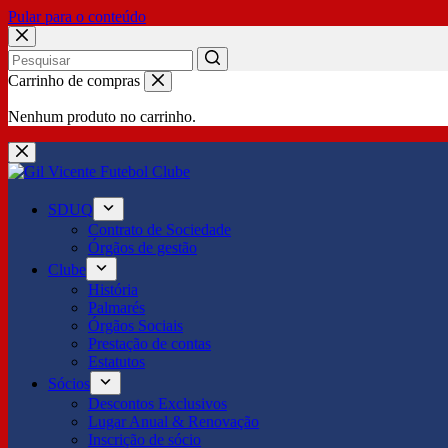
Pular para o conteúdo
No
Carrinho de compras
results
Nenhum produto no carrinho.
SDUQ
Contrato de Sociedade
Órgãos de gestão
Clube
História
Palmarés
Órgãos Sociais
Prestação de contas
Estatutos
Sócios
Descontos Exclusivos
Lugar Anual & Renovação
Inscrição de sócio