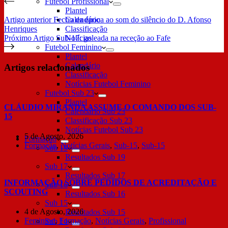
Futebol Profissional
Plantel
Artigo
anterior
Fecho da época ao som do silêncio do D. Afonso
Calendário
Henriques
Classificação
Próximo
Artigo
Sub-17: goleada na receção ao Fafe
Notícias
Futebol Feminino
Plantel
Calendário
Artigos relacionados
Classificação
Notícias Futebol Feminino
Futebol Sub 23
Plantel
CLÁUDIO MIRANDA ASSUME O COMANDO DOS SUB-
Calendário Sub 23
15
Classificação Sub 23
Notícias Futebol Sub 23
5 de Agosto, 2026
Formação
Formação
,
Notícias Gerais
,
Sub-15
,
Sub-15
Sub 19
Resultados Sub 19
Sub 17
Resultados Sub 17
INFORMAÇÃO SOBRE PEDIDOS DE ACREDITAÇÃO E
Sub 16
SCOUTING
Resultados Sub 16
Sub 15
4 de Agosto, 2026
Resultados Sub 15
Feminino
,
Formação
,
Notícias Gerais
,
Profissional
Sub 14