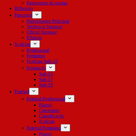
Pagamento de quotas
Bilheteira
Parceiros
Patrocinador Principal
Technical Sponsor
Oficial Sponsor
ESports
Notícias
Profissional
Feminino
Notícias Sub-23
Formação
Sub-15
Sub-17
Sub-19
Futebol
Futebol Profissional
Plantel
Calendário
Classificação
Notícias
Futebol Feminino
Plantel