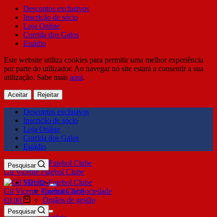
Descontos exclusivos
Inscrição de sócio
Loja Online
Corrida dos Galos
Estádio
Este website utiliza cookies para permitir uma melhor experiência
por parte do utilizador. Ao navegar no site estará a consentir a sua
utilização. Sabe mais
aqui
.
Aceitar
Rejeitar
Descontos exclusivos
Inscrição de sócio
Loja Online
Corrida dos Galos
Estádio
Pesquisar
Gil Vicente Futebol Clube
SDUQ
Gil Vicente Futebol Clube
Contrato de Sociedade
Órgãos de gestão
€
0,00
Clube
Pesquisar