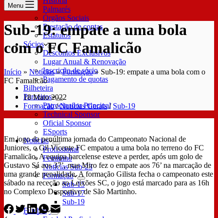
História
Menu
Palmarés
Órgãos Sociais
Sub-19: empate a uma bola
Prestação de contas
Estatutos
com o FC Famalicão
Sócios
Descontos Exclusivos
Lugar Anual & Renovação
Inscrição de sócio
Início
»
Notícias
»
Formação
»
Sub-19: empate a uma bola com o
Pagamento de quotas
FC Famalicão
Bilheteira
Parceiros
18 Maio 2022
Patrocinador Principal
Formação
/
Notícias Gerais
/
Sub-19
Technical Sponsor
Oficial Sponsor
ESports
Em jogo da penúltima jornada do Campeonato Nacional de
Notícias
Juniores, o Gil Vicente FC empatou a uma bola no terreno do FC
Profissional
Famalicão. A equipa barcelense esteve a perder, após um golo de
Feminino
Gustavo Sá aos 37’, mas Miro fez o empate aos 76’ na marcação de
Notícias Sub-23
uma grande penalidade. A formação Gilista fecha o campeonato este
Formação
sábado na receção ao Leixões SC, o jogo está marcado para as 16h
Sub-15
no Complexo Desportivo de São Martinho.
Sub-17
Sub-19
Futebol