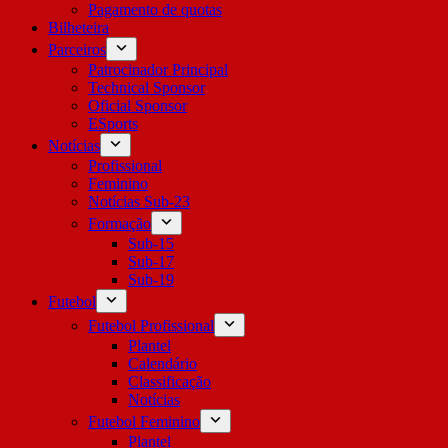
Pagamento de quotas
Bilheteira
Parceiros
Patrocinador Principal
Technical Sponsor
Oficial Sponsor
ESports
Notícias
Profissional
Feminino
Notícias Sub-23
Formação
Sub-15
Sub-17
Sub-19
Futebol
Futebol Profissional
Plantel
Calendário
Classificação
Notícias
Futebol Feminino
Plantel