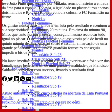
Futebol Profissional
teve João Pinto que, servido por Mukuta, rematou rasteiro à entrada
Plantel
da área para o empate. Todavia, a igualdade no placar durou apenas
Calendário
dois minutos e Rodrigo Ribeiro voltou a colocar o FC Famalicão na
Classificação
frente.
Notícias
Futebol Feminino
Os gilistas nunca desistiram de ir em luta pelo resultado e acentuou a
Plantel
sua superioridade nos últimos 20 minutos. Em cima do minuto 90,
Calendário
Miro, que tanto fez por merecer, conseguiu mesmo recolocar tudo
Classificação
igual no placar. O avançado angolano quase vestiu pele de herói no
Notícias Futebol Feminino
quinto minuto de descontos ao sofrer e assumir a marcação de uma
Futebol Sub 23
grande penalidade, no entanto o guardião forasteiro conseguiu
Plantel
impedir o bis de Miro.
Calendário Sub 23
Classificação Sub 23
No lance imediatamente a seguir o roteiro inverteu-se e foi a vez dos
Notícias Futebol Sub 23
famalicenses beneficiaram de uma grande penalidade que Francisco
Formação
Saldanha converteu com sucesso, fixando o resultado final.
Sub 19
Resultados Sub 19
Sub 17
Resultados Sub 17
Sub 16
Artigo
anterior
Exibição cinco estrelas na abertura da Liga Portugal
Resultados Sub 16
Betclic
Sub 15
Próximo
Artigo
Final ingrato dita desaire no dérbi
Resultados Sub 15
Sub 14