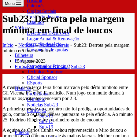
História
Menu
Palmarés
Órgãos Sociais
Sub23: Derrota pela margem
Prestação de contas
Estatutos
mínima em final de loucos
Sócios
Descontos Exclusivos
Lugar Anual & Renovação
Inscrição de sócio
Início
»
Notícias
»
Notícias Gerais
»
Sub23: Derrota pela margem
Pagamento de quotas
mínima em final de loucos
Bilheteira
Parceiros
15 Agosto 2023
Patrocinador Principal
Formação
/
Notícias Gerais
/
Sub-23
Technical Sponsor
Oficial Sponsor
ESports
A manhã desta terça-feira ficou marcada pelo dérbi minhoto entre
Notícias
Gil Vicente FC e FC Famalicão. Num jogo com muito drama à
Profissional
mistura os visitantes venceram por 2-3.
Feminino
Notícias Sub-23
A primeira metade do encontro não foi pródiga a oportunidades de
Formação
golo, contudo os famalicenses pautaram-se pela eficácia. Ao minuto
Sub-15
25, Rodrigo Ribeiro fez o primeiro golo do encontro.
Sub-17
Sub-19
A equipa de Carlos Cunha voltou rejuvenescida e Miro deixou o
Futebol
primeiro aviso com um remate às malhas laterais. Melhor pontaria