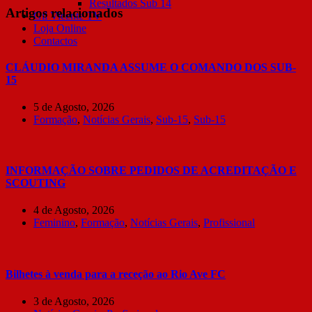
Resultados Sub 14
Artigos relacionados
Gil Vicente TV
Loja Online
Contactos
CLÁUDIO MIRANDA ASSUME O COMANDO DOS SUB-
15
5 de Agosto, 2026
Formação
,
Notícias Gerais
,
Sub-15
,
Sub-15
INFORMAÇÃO SOBRE PEDIDOS DE ACREDITAÇÃO E
SCOUTING
4 de Agosto, 2026
Feminino
,
Formação
,
Notícias Gerais
,
Profissional
Bilhetes à venda para a receção ao Rio Ave FC
3 de Agosto, 2026