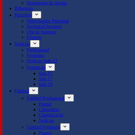
Pagamento de quotas
Bilheteira
Parceiros
Patrocinador Principal
Technical Sponsor
Oficial Sponsor
ESports
Notícias
Profissional
Feminino
Notícias Sub-23
Formação
Sub-15
Sub-17
Sub-19
Futebol
Futebol Profissional
Plantel
Calendário
Classificação
Notícias
Futebol Feminino
Plantel