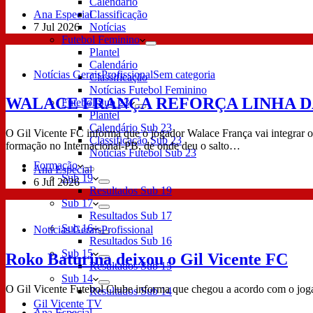
Calendário
Ana Especial
Classificação
7 Jul 2026
Notícias
Futebol Feminino
Plantel
Calendário
Notícias Gerais
Profissional
Sem categoria
Classificação
Notícias Futebol Feminino
WALACE FRANÇA REFORÇA LINHA D
Futebol Sub 23
Plantel
Calendário Sub 23
O Gil Vicente FC informa que o jogador Walace França vai integrar 
Classificação Sub 23
formação no Internacional-PB, de onde deu o salto…
Notícias Futebol Sub 23
Formação
Ana Especial
Sub 19
6 Jul 2026
Resultados Sub 19
Sub 17
Resultados Sub 17
Sub 16
Notícias Gerais
Profissional
Resultados Sub 16
Sub 15
Roko Baturina deixou o Gil Vicente FC
Resultados Sub 15
Sub 14
O Gil Vicente Futebol Clube informa que chegou a acordo com o jogado
Resultados Sub 14
Gil Vicente TV
Ana Especial