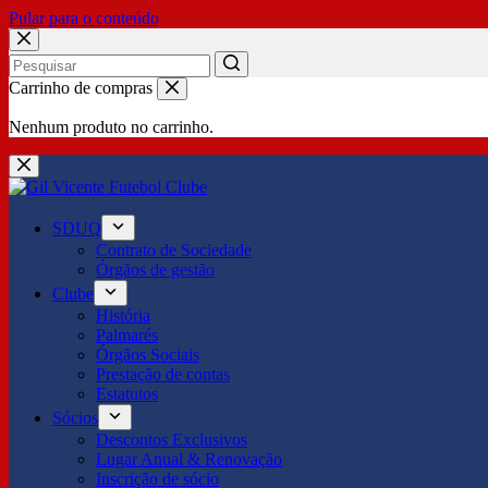
Pular para o conteúdo
No
Carrinho de compras
results
Nenhum produto no carrinho.
SDUQ
Contrato de Sociedade
Órgãos de gestão
Clube
História
Palmarés
Órgãos Sociais
Prestação de contas
Estatutos
Sócios
Descontos Exclusivos
Lugar Anual & Renovação
Inscrição de sócio