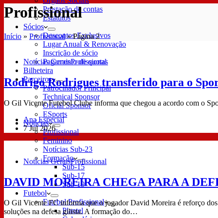
Órgãos Sociais
Profissional
Prestação de contas
Estatutos
Sócios
Descontos Exclusivos
Início
»
Profissional
»
Página 2
Lugar Anual & Renovação
Inscrição de sócio
Notícias Gerais
Profissional
Pagamento de quotas
Bilheteira
Parceiros
Rodrigo Rodrigues transferido para o Spo
Patrocinador Principal
Technical Sponsor
O Gil Vicente Futebol Clube informa que chegou a acordo com o Sport
Oficial Sponsor
ESports
Ana Especial
Notícias
7 Jul 2026
Profissional
Feminino
Notícias Sub-23
Formação
Notícias Gerais
Profissional
Sub-15
Sub-17
DAVID MOREIRA CHEGA PARA A DEF
Sub-19
Futebol
Futebol Profissional
O Gil Vicente FC informa que o jogador David Moreira é reforço dos 
Plantel
soluções na defesa gilista. A formação do…