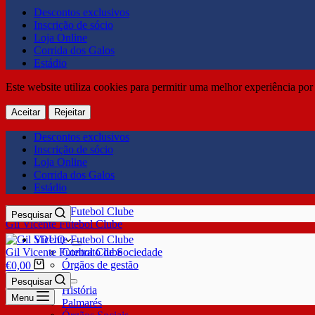
Descontos exclusivos
Inscrição de sócio
Loja Online
Corrida dos Galos
Estádio
Este website utiliza cookies para permitir uma melhor experiência por 
Aceitar
Rejeitar
Descontos exclusivos
Inscrição de sócio
Loja Online
Corrida dos Galos
Estádio
Pesquisar
Gil Vicente Futebol Clube
SDUQ
Gil Vicente Futebol Clube
Contrato de Sociedade
Órgãos de gestão
€
0,00
Clube
Pesquisar
História
Menu
Palmarés