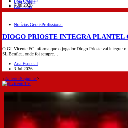
Loja Online
6 Jul 2026
Contactos
Notícias Gerais
Profissional
DIOGO PRIOSTE INTEGRA PLANTEL 
O Gil Vicente FC informa que o jogador Diogo Prioste vai integrar o
SL Benfica, onde foi sempre…
Ana Especial
3 Jul 2026
Anterior
Seguinte