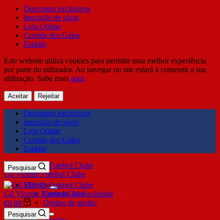
Descontos exclusivos
Inscrição de sócio
Loja Online
Corrida dos Galos
Estádio
Este website utiliza cookies para permitir uma melhor experiência
por parte do utilizador. Ao navegar no site estará a consentir a sua
utilização. Sabe mais
aqui
.
Aceitar
Rejeitar
Descontos exclusivos
Inscrição de sócio
Loja Online
Corrida dos Galos
Estádio
Pesquisar
Gil Vicente Futebol Clube
SDUQ
Gil Vicente Futebol Clube
Contrato de Sociedade
Órgãos de gestão
€
0,00
Clube
Pesquisar