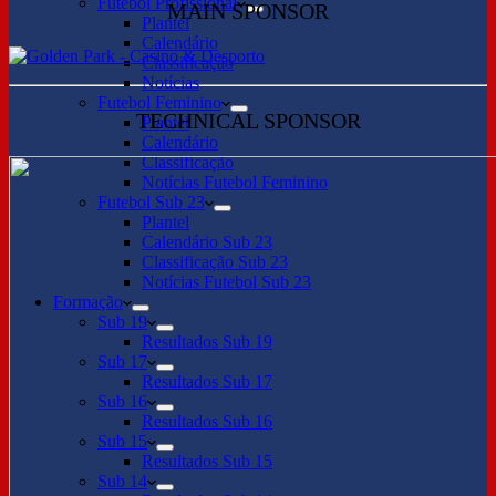
Futebol Profissional
MAIN SPONSOR
Plantel
Calendário
Classificação
Notícias
Futebol Feminino
TECHNICAL SPONSOR
Plantel
Calendário
Classificação
Notícias Futebol Feminino
Futebol Sub 23
Plantel
Calendário Sub 23
Classificação Sub 23
Notícias Futebol Sub 23
Formação
Sub 19
Resultados Sub 19
Sub 17
Resultados Sub 17
Sub 16
Resultados Sub 16
Sub 15
Resultados Sub 15
Sub 14