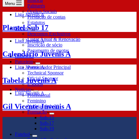
História
Menu
Palmarés
Órgãos Sociais
Liga Juvenis A
Prestação de contas
Estatutos
Plantel Sub 17
Sócios
Descontos Exclusivos
Lugar Anual & Renovação
Liga Juvenis A
Inscrição de sócio
Pagamento de quotas
Calendário Juvenis A
Bilheteira
Parceiros
Liga Juvenis A
Patrocinador Principal
Technical Sponsor
Oficial Sponsor
Tabela Juvenis A
ESports
Notícias
Liga Juvenis A
Profissional
Feminino
Gil Vicente Juvenis A
Notícias Sub-23
Formação
Sub-15
Sub-17
Sub-19
Futebol