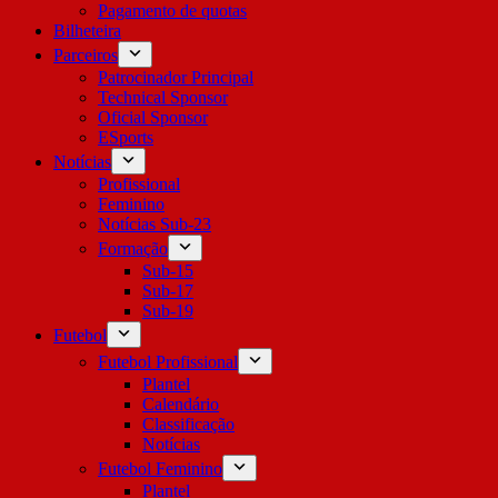
Pagamento de quotas
Bilheteira
Parceiros
Patrocinador Principal
Technical Sponsor
Oficial Sponsor
ESports
Notícias
Profissional
Feminino
Notícias Sub-23
Formação
Sub-15
Sub-17
Sub-19
Futebol
Futebol Profissional
Plantel
Calendário
Classificação
Notícias
Futebol Feminino
Plantel