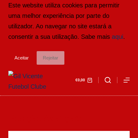
Este website utiliza cookies para permitir
P
uma melhor experiência por parte do
u
utilizador. Ao navegar no site estará a
l
consentir a sua utilização. Sabe mais
aqui
.
a
r
Aceitar
Rejeitar
p
a
€
0,00
r
a
o
c
Posição
Avançado
o
n