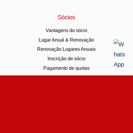
Sócios
Vantagens do sócio
Lugar Anual & Renovação
Renovação Lugares Anuais
Inscrição de sócio
Pagamento de quotas
Política de Privacidade
-
Termos e condições
-
Livro de
Reclamações
-
Canal de Denúncias
© Gil Vicente Futebol Clube, Futebol SDUQ, Lda, 2022.
Desenvolvido por: