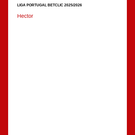
t
LIGA PORTUGAL BETCLIC 2025/2026
Hector
e
ú
d
o